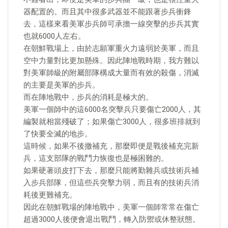
器配置的。而且其中很多武器並不能跟著步兵衝鋒
去，這樣來看美軍步兵師可承擔一線突擊的步兵其實
也就6000人左右。
在朝鮮戰場上，由於志願軍重火力遠弱於美軍，而且
空中力量對比更加懸殊。因此陣地戰時期，我方難以
對美軍師級的附屬部隊構成大量而有效的殺傷，消滅
的主要是美軍的步兵。
而在陣地戰中，步兵的消耗是極大的。
美軍一個師中的這6000名突擊兵只要傷亡2000人，其
編製就相當殘破了；如果傷亡3000人，很多班排就到
了快要全滅的地步。
這時候，如果不後撤補充，那麼即便是戰後補充完新
兵，這支部隊的戰鬥力恢復也是極困難的。
如果硬著頭皮打下去，那麼只能將勤雜兵或技術兵補
入步兵部隊，但這些兵突擊力弱，而且有的技術兵消
耗後更難補充。
因此在朝鮮戰場的陣地戰中，美軍一個師常常在傷亡
超過3000人後便會退出戰鬥，轉入防禦或休整狀態。