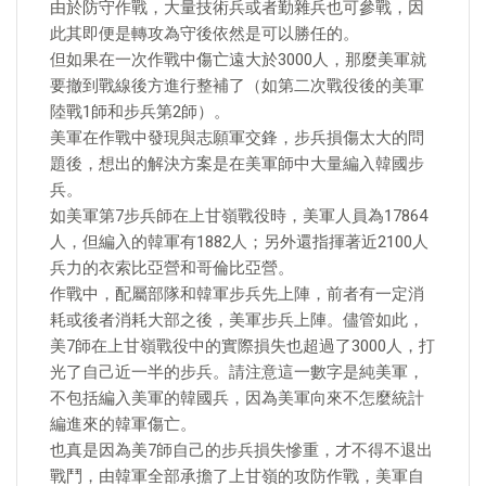
由於防守作戰，大量技術兵或者勤雜兵也可參戰，因
此其即便是轉攻為守後依然是可以勝任的。
但如果在一次作戰中傷亡遠大於3000人，那麼美軍就
要撤到戰線後方進行整補了（如第二次戰役後的美軍
陸戰1師和步兵第2師）。
美軍在作戰中發現與志願軍交鋒，步兵損傷太大的問
題後，想出的解決方案是在美軍師中大量編入韓國步
兵。
如美軍第7步兵師在上甘嶺戰役時，美軍人員為17864
人，但編入的韓軍有1882人；另外還指揮著近2100人
兵力的衣索比亞營和哥倫比亞營。
作戰中，配屬部隊和韓軍步兵先上陣，前者有一定消
耗或後者消耗大部之後，美軍步兵上陣。儘管如此，
美7師在上甘嶺戰役中的實際損失也超過了3000人，打
光了自己近一半的步兵。請注意這一數字是純美軍，
不包括編入美軍的韓國兵，因為美軍向來不怎麼統計
編進來的韓軍傷亡。
也真是因為美7師自己的步兵損失慘重，才不得不退出
戰鬥，由韓軍全部承擔了上甘嶺的攻防作戰，美軍自