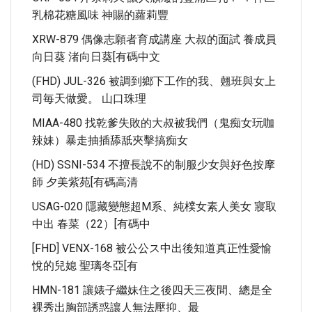
乳棉花糖風味 神賜的蘿莉豐
XRW-879 偶像志願者育成講座 大叔的面試 養成員
向日葵 渚向日葵[有碼中文
(FHD) JUL-326 被調到鄉下工作的我、翹班與女上
司毎天做愛。 山口珠理
MIAA-480 找乾爹失敗的大叔被我們（鬼痴女玩咖
辣妹）暴走抽插舔舐夾擊搞痴女
(HD) SSNI-534 不擅長說不的制服少女與好色按摩
師 夕美紫苑[有碼高清
USAG-020 隱藏變態超M系、純樸女素人美女 寢取
中出 春菜（22）[有碼中
[FHD] VENX-168 被公公ス中出後知道真正性愛愉
悅的兒媳 聖璃冬亞[有
HMN-181 讓婊子繼妹住之後四天三夜間、總是全
裸秀出胸部誘惑讓人無法壓抑、最