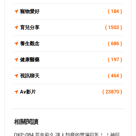
寵物愛好
( 184 )
育兒分享
( 1503 )
養生觀念
( 686 )
健康醫藥
( 197 )
視訊聊天
( 464 )
Av影片
( 23870 )
相關閱讀
OKP-084 芹奈莉久 讓人頹廢的豐滿巨乳！ ！神巨