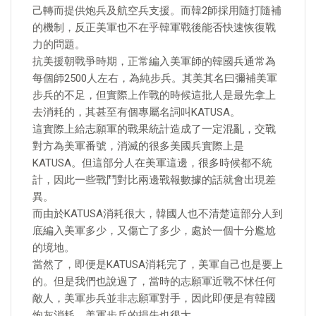
己轉而提供炮兵及航空兵支援。而韓2師採用隨打隨補
的機制，反正美軍也不在乎韓軍戰後能否快速恢復戰
力的問題。
抗美援朝戰爭時期，正常編入美軍師的韓國兵通常為
每個師2500人左右，為純步兵。其美其名曰彌補美軍
步兵的不足，但實際上作戰的時候這批人是最先拿上
去消耗的，其甚至有個專屬名詞叫KATUSA。
這實際上給志願軍的戰果統計造成了一定混亂，交戰
對方為美軍番號，消滅的很多美國兵實際上是
KATUSA。但這部分人在美軍這邊，很多時候都不統
計，因此一些戰鬥對比兩邊戰報數據的話就會出現差
異。
而由於KATUSA消耗很大，韓國人也不清楚這部分人到
底編入美軍多少，又傷亡了多少，處於一個十分尷尬
的境地。
當然了，即便是KATUSA消耗完了，美軍自己也是要上
的。但是我們也說過了，當時的志願軍近戰不怵任何
敵人，美軍步兵並非志願軍對手，因此即便是有韓國
炮灰消耗，美軍步兵的損失也很大。