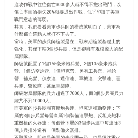
進攻作戰中往往傷亡3000多人就不得不撤出戰鬥，以
傷亡率而論損失20%就要退出作戰，似乎印證了美軍
戰鬥意志的薄弱。
其實，我們看看美軍步兵師的構成就明白了，美軍為
什麼傷亡這點人就打不下去了。
當時，美軍的步兵師編製是在二戰末期編製基礎上的
強化，其僅下轄3個步兵團，但是卻擁有規模龐大的配
屬部隊。
師級就配置了1個155毫米炮兵營、3個105毫米炮兵
營、1個防空炮營、1個坦克營。另有工兵營、補給
營、補充營、偵察連、通信連、軍械連、突擊連、憲
兵隊、醫療隊，甚至軍樂隊。
師級附屬部隊的兵力超過了7000人，而3個步兵團兵力
總共不到10000人。
而美軍的步兵團團直屬炮兵連、坦克連和勤務連；下
屬的3個步兵營每營直屬1個裝備迫擊炮、反坦克炮和
重機槍的火器連；每個營下屬的3個步兵連中每連除3
個步兵排外還有一個裝備火器排。
不難看出，即便是美軍的步兵團一級，也是很注重火