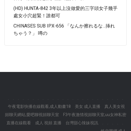
(HD) HUNTA-842 3年以上沒做愛的三字頭女子幾乎
處女小穴超緊！誰都可
CHINASES SUB IPX-656 「なんか擦れるな…挿れ
ちゃう？」 噂の
.
.
.
.
.
.
.
.
.
.
.
.
.
.
.
.
.
.
.
.
.
.
.
.
午夜電影快播在線觀看,成人動畫18
美女 成人直播
真人美女視
頻聊天網站,愛吧聊視頻聊天室
F3午夜激情視頻聊天室,uu女神私密
直播在線觀看
成人 視頻 直播
台灣甜心辣妹視訊
.
.
.
.
.