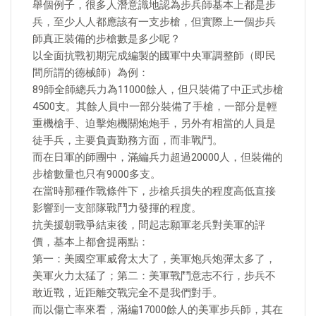
舉個例子，很多人潛意識地認為步兵師基本上都是步
兵，至少人人都應該有一支步槍，但實際上一個步兵
師真正裝備的步槍數是多少呢？
以全面抗戰初期完成編製的國軍中央軍調整師（即民
間所謂的德械師）為例：
89師全師總兵力為11000餘人，但只裝備了中正式步槍
4500支。其餘人員中一部分裝備了手槍，一部分是輕
重機槍手、迫擊炮機關炮炮手，另外有相當的人員是
徒手兵，主要負責勤務方面，而非戰鬥。
而在日軍的師團中，滿編兵力超過20000人，但裝備的
步槍數量也只有9000多支。
在當時那種作戰條件下，步槍兵損失的程度高低直接
影響到一支部隊戰鬥力發揮的程度。
抗美援朝戰爭結束後，問起志願軍老兵對美軍的評
價，基本上都會提兩點：
第一：美國空軍威脅太大了，美軍炮兵炮彈太多了，
美軍火力太猛了；第二：美軍戰鬥意志不行，步兵不
敢近戰，近距離交戰完全不是我們對手。
而以傷亡率來看，滿編17000餘人的美軍步兵師，其在