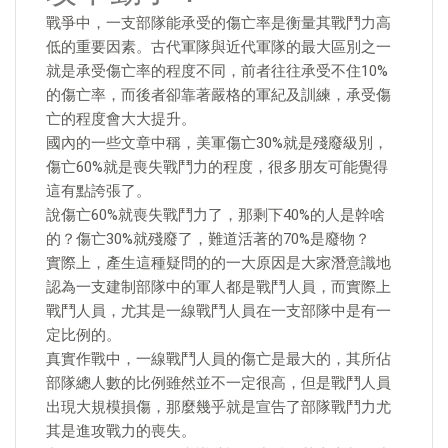
戰爭中，一支部隊能承受的傷亡率是衡量其戰鬥力高
低的重要因素。古代軍隊與近代軍隊的最大區別之一
就是承受傷亡率的程度不同，前者往往承受不住10%
的傷亡率，而後者卻靠著嚴格的軍紀及訓練，承受傷
亡的程度會大大提升。
國內的一些文章中稱，美軍傷亡30%就是殘廢級別，
傷亡60%就是喪失戰鬥力的程度，很多朋友可能覺得
這有點誇張了。
說傷亡60%就喪失戰鬥力了，那剩下40%的人是幹啥
的？傷亡30%就殘廢了，難道活著的70%是廢物？
實際上，產生這種疑問的的一大原因是大家潛意識地
認為一支建制部隊中的軍人都是戰鬥人員，而實際上
戰鬥人員，尤其是一線戰鬥人員在一支部隊中是有一
定比例的。
真實作戰中，一線戰鬥人員的傷亡是最大的，其所佔
部隊總人數的比例雖然並不一定很高，但是戰鬥人員
出現大規模損傷，那麼幾乎就是宣告了部隊戰鬥力尤
其是進攻戰力的喪失。