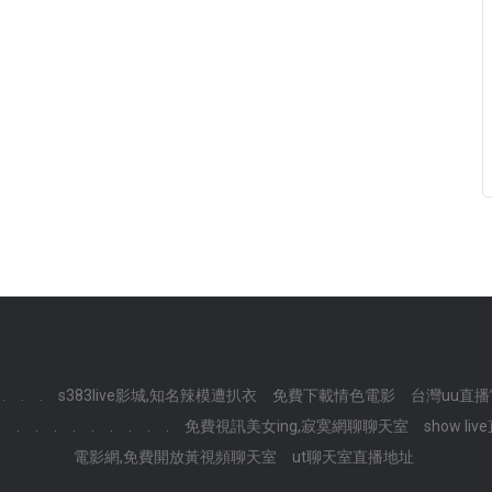
.
.
.
s383live影城,知名辣模遭扒衣
免費下載情色電影
台灣uu直
.
.
.
.
.
.
.
.
.
.
免費視訊美女ing,寂寞網聊聊天室
show li
電影網,免費開放黃視頻聊天室
ut聊天室直播地址