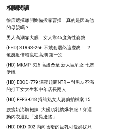
相關閱讀
徐庶選擇離開劉備投靠曹操，真的是因為他
的母親嗎？
男人高潮靠大腦 女人靠45度角性姿勢
(FHD) STARS-266 不戴套居然這麼爽！ ？
敏感度倍增瘋狂高潮 第一次
(HD) MKMP-326 高級桑拿 新人巨乳女 七瀬
伊織
(HD) EBOD-779 深夜超商NTR～對男友不滿
的打工女大生和中年店長兩人
(HD) FFFS-018 搭訕熟女人妻偷拍檔案 15
腰瘦奶澎旗袍妹...大饅頭乳擠爆衣服！穿運
動內衣運動「邊晃邊搖」
(HD) DKD-002 內向陰暗的巨乳可愛姊姊只