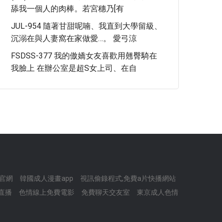
舔我一個人的肉棒。若宮穗乃[有
JUL-954 隨著甘甜呢喃、我直到大學留級、
沉溺在與人妻窩在家做愛…。 愛弓涼
FSDSS-377 我的傲嬌女友喜歡用翹臀騎在
我臉上 在辦公室是超S女上司、在自
播官網
韓國成人漫畫app
視訊偷錄程式,免費a片快播網站
ve直播
色情線上免費電影
免費聊天交友室
東京成人色情