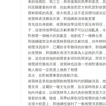
來的張壽臣、馬三立，再有後輩的馬季和姜昆，其
到至關重要的作用，但如果按照官方和民眾對侯寶
寶林那樣的高度。很大程度上這不是具體功績決定
侯寶林表演雅俗共賞，郭德綱表演俗氣更重
首先說自身能耐。侯寶林說學逗唱方面沒有弱項，
子，這使得他學唱起京劇來幾乎可以以假亂真，令
對相聲一個極大的貢獻是，他創造了一種舞台美，
郭德綱儘管沒有侯寶林那樣的京劇功底，但年輕時
相聲演員當中，已屬於非常難得的好條件。郭德綱
比侯寶林，郭德綱在表演方面最為人詬病的方面，
俗，這也使得他的相聲更多得到民間承認，而官方
相聲講究雅俗共賞，侯寶林也說過一些相對通俗的
兩人都在一定程度上挽救了相聲
其次，在對相聲事業的推動方面。
侯寶林是承前啟後開創相聲新時代的關鍵演員，他
聲見長，這屬於一種文化自覺，這在當時很多人還
知向何處去，以侯寶林等人為代表的相聲演員力主
發新的生機。隨後，馬季結果歌頌型相聲的接力棒
在很大程度上，郭德綱也做到了一般相聲演員難以