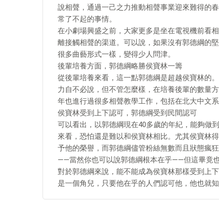
說相聲，通過一己之力推動相聲事業迎來難得的春
常了不起的事情。
在小劇場興盛之前，大家更多是坐在電視機前看相
離接觸相聲的渠道。可以說，如果沒有郭德綱的堅
很多曲藝形式一樣，變得少人問津。
後輩培養方面，郭德綱略勝侯寶林一籌
從後輩培養來看，這一點郭德綱是超越侯寶林的。
力自不必說，但不管怎麼樣，在培養後輩的數量方
年也進行過很多相聲教學工作，包括在北大中文系
侯寶林受到上下認可，郭德綱受到民間認可
可以看出，以郭德綱現在40多歲的年紀，能夠做
來看，恐怕還是難以和侯寶林相比。尤其侯寶林得
予他的榮譽，而郭德綱儘管粉絲無數而且狀態瘋狂
——當然你也可以說郭德綱根本在乎——但這畢竟
對於郭德綱來說，能不能成為侯寶林那樣受到上下
是一個角兒，只要他在乎的人們認可他，他也就知