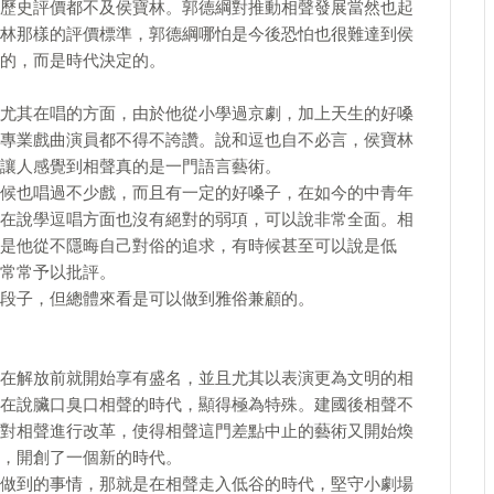
歷史評價都不及侯寶林。郭德綱對推動相聲發展當然也起
林那樣的評價標準，郭德綱哪怕是今後恐怕也很難達到侯
的，而是時代決定的。
尤其在唱的方面，由於他從小學過京劇，加上天生的好嗓
專業戲曲演員都不得不誇讚。說和逗也自不必言，侯寶林
讓人感覺到相聲真的是一門語言藝術。
候也唱過不少戲，而且有一定的好嗓子，在如今的中青年
在說學逗唱方面也沒有絕對的弱項，可以說非常全面。相
是他從不隱晦自己對俗的追求，有時候甚至可以說是低
常常予以批評。
段子，但總體來看是可以做到雅俗兼顧的。
在解放前就開始享有盛名，並且尤其以表演更為文明的相
在說臟口臭口相聲的時代，顯得極為特殊。建國後相聲不
對相聲進行改革，使得相聲這門差點中止的藝術又開始煥
，開創了一個新的時代。
做到的事情，那就是在相聲走入低谷的時代，堅守小劇場