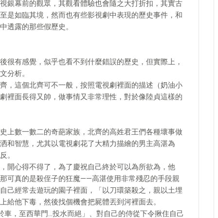
視銀幕前的觀眾，其觀看體驗也會隨之大打折扣，其實古
至是如臨其境，然而也有些影視劇中表現的歷史事件，和
中透露的那些假歷史。
後很有感覺，似乎也看不到什麼錯誤的歷史，但實際上，
文分析。
齊，這個北齊可不一般，按照電視劇裡面的描述（奶油小
劇裡面長得又帥，做事情又非常理性，對於像陸貞這樣的
史上數一數二的奇葩家族，北齊的高姓君王們各種壞事做
洒和智慧，尤其以電視劇花了大精力描繪的男主高湛為
反。
，開心得不得了，為了慶祝自己終於可以為所欲為，他
那可真的是殺侄子的狂魔——高湛使用非常殘忍的手段親
自己經常去遊玩的園子裡面，「以刀環築殺之，親以土埋
上給他下毒，然後找個機會把屍體丟到河裡面去。
於車，至西華門…投水而絕」、對自己的侍從下令揪住自己