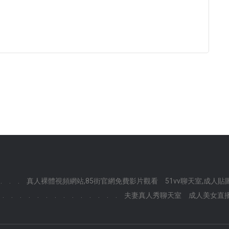
.
.
.
真人裸體視頻網站,85街官網免費影片觀看
51vv聊天室,成人貼
.
.
.
.
.
.
.
.
.
.
.
.
.
.
夫妻真人秀聊天室
成人美女直