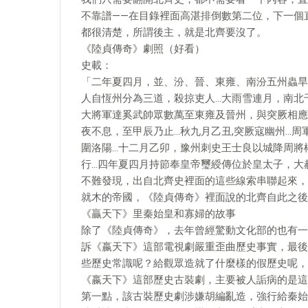
不靠譜——在目錄裡面高湛排倒數第二位，下一個
都很清楚，所謂後主，就是北齊要沒了。
《陸貞傳奇》劇照（好看）
史載：
「二年夏四月，並、汾、晉、東雍、南汾五州蟲旱
人自恆州分為三道，殺掠吏人…大雨雪連月，南北
大將軍達奚武帥眾數萬至東雍及晉州，與突厥相應
夜不息，至甲辰乃止…秋九月乙丑,突厥寇幽州…
圍洛陽…十二月乙卯，豫州刺史王士良以城降周將
行…四年夏四月持節奉皇帝璽綬傳位於皇太子，大
不難發現，出自北齊史裡面的這些線索串聯起來，
就木的帝國，《陸貞傳奇》裡面說的北齊自此之後
《贏天下》里秦始皇和寡婦的故事
除了《陸貞傳奇》，去年曾經驚動文化部的也有一
訴《嬴天下》這部電視劇嚴重歪曲歷史事實，最後
些歷史常識呢？給觀眾造就了什麼樣的假歷史呢，
《嬴天下》這部歷史古裝劇，主要被人詬病的是這
第一點，該古裝歷史劇涉嫌胡編亂造，強行給秦始