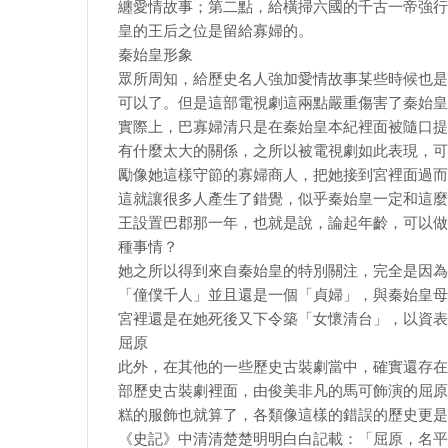
纏愛情故事；第二點，給橫掃六國的千古一帝強行
皇的王后之位是留給寡婦的。
秦始皇形象
眾所周知，給歷史名人強加愛情故事某些時候也是
可以了。但是這部電視劇這兩點嚴重傷害了秦始皇
實際上，巴寡婦清只是在秦始皇本紀裡面被隨口提
有什麼太大的關係，之所以被電視劇如此表現，可
勵像她這樣守節的寡婦商人，把她接到宮裡面過而
這就讓很多人產生了錯覺，似乎秦始皇一定和這麼
王設置巴郡那一年，也就是說，論起年齡，可以做
種事情？
她之所以得到來自秦始皇的特別關注，完全是因為
「僮僕千人」並且還是一個「貞婦」，與秦始皇母
宮裡還是在她死後又下令築「女懷清台」，以資表
屈原
此外，在其他的一些歷史古裝劇當中，確實還存在
部歷史古裝劇裡面，由俊美非凡的馬可飾演的屈原
糕的服飾也就算了，各類像這樣的錯誤的歷史更是
《史記》中清清楚楚明明白白記載：「屈原，名平