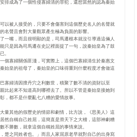
安排成為了一個性侵寡婦清的罪犯，還想當然的認為秦始
可以被人接受的，只要不會傷害到這個歷史名人的名聲就
的名聲且會對大量觀眾產生極為負面的影響。
了一嘴，而且很明顯的是，司馬遷根本就沒引導過這倆人
能只是因為司馬遷在史記裡面提了一句，說秦始皇為了鼓
已。
一個寡婦關係匪淺，可實際上，這個巴寡婦清生於秦惠文
秦始皇的祖母了，秦始皇的口味得重到什麼程度才會做這
巴寡婦清因擅丹穴之利數世，積聚了數不清的資財以至
親比起來不知道高到哪裡去了。所以不管是秦始皇接她到
彰，都不是什麼亂七八糟的愛情故事。
大量其他的假歷史的情節和劇情，比方說，《思美人》這
居然自稱自己姓屈，這簡直是滑天下之大稽，這部神劇糟
數不勝數，就拿這個自稱姓屈的事情來說。
，楚之同姓者也。」而且人家屈原老早就對自己的出身寫