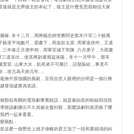
直接就是北齊後主的本紀了，後主是什麼意思我相信大家
傷稼…冬十二月，周將楊忠帥突厥阿史那木汗等二十餘萬
千餘里平地數尺，霜晝下，雨血於太原…周軍逼併州，又遣
…三年春正月庚申朔，周軍至城下而陳…六月庚子，大雨晝
周軍三道並出，使其將尉遲迥寇洛陽，冬十一月甲午，迥等
權景宣…山東大水，飢死者不可勝計，詔發賑給，事竟不
赦，改元為天統元年…」
毫無中原強國的風範，呈現在世人眼裡的分明是一個行將
越發強盛實為笑談。
個類似有關的電視劇事實錯誤，就是秦始皇的粉絲寫信投
導致該劇播出不久就被全盤封殺，那麼該劇到底歪曲了哪
我們一起來看看。
麼兩點：
皇這麼一個歷史上雄才偉略的君王加了一段和寡婦清的糾