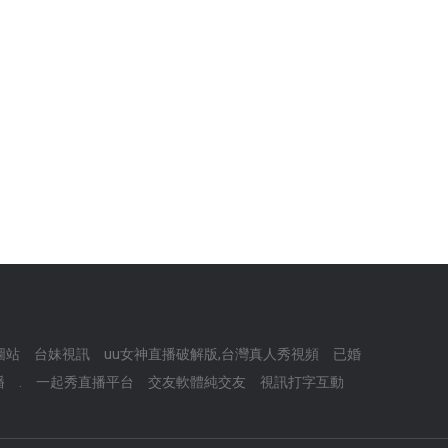
圖站
台妹視訊
uu女神直播破解版,台灣真人秀視頻
已婚
播
.
一起秀直播平台
交友軟體純交友
視訊打字互動