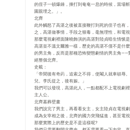
的侄子一頓爆錘，捶打到奄奄一息的時候，當場斬
園親埋之。」。
北齊
此外觸怒了高湛之後被直接鞭打到死的侄子也有，
之，高湛做事情，手段之狠毒，毫無理性，和電視
那麼電視劇裡面陳曉飾演的高湛對陸貞暗生情愫是
高湛並不溫文爾雅一樣，歷史的高湛不僅不是什麼
的男主角，反而是那種恐怖變態劇情的男主角——
絕整個北齊。
史載：
「帝聞後有奇葯，追索之不得，使閹人就車頓辱。
兒。李氏從之，後有娠。」
我們可以發現，高湛此人，一點都配不上電視劇裡
主人公。
北齊墓葬壁畫
我們說完了男主，再看看女主，女主陸貞在電視劇
成為女宰相之後，北齊的國力突飛猛進，甚至電視
那麼實際上的歷史是不是這樣呢?
我們只需要翻開北齊史，都不需要看一下內容，直