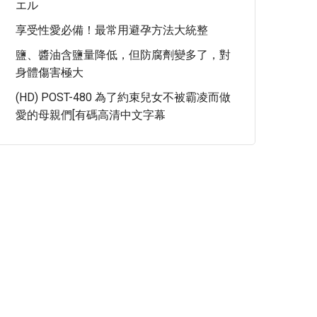
エル
享受性愛必備！最常用避孕方法大統整
鹽、醬油含鹽量降低，但防腐劑變多了，對
身體傷害極大
(HD) POST-480 為了約束兒女不被霸凌而做
愛的母親們[有碼高清中文字幕