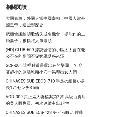
相關閱讀
大國氣象：外國人當中國宰相，中國人當外
國皇帝，這些都歷史
把機會讓給胡歌錯失成名機會，娶能作的二
婚妻子，被指吃人血饅頭
(HD) CLUB-609 據說發情的小區太太會在老
公不在的期間不穿奶罩誘惑來渾
GCF-001 這裡難道是露出狂的樂園！？ 穿
著超小的泳裝乳頭小穴一晃即出女人們
CHINASES SUB EBOD-710 手足の細長い身
長171センチ8.5頭
VOD-009 真正素人妻檔案第2彈 高級百貨店
的美人販售員、初次連續中出3P性
CHINASES SUB ECB-128 チビっ喰い 佐藤