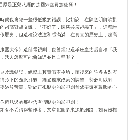
屈原是正兒八經的楚國宗室貴族後裔！
時候也會犯一些很低級的錯誤，比如說，在陳道明飾演劉
的趙高對胡亥說，「不好了，陳勝吳廣起義了」，這種說
假歷史，但這種說法違和感滿滿，在真實的歷史上，趙高
康熙大帝》這部電視劇，也曾經犯過孝庄皇太后自稱「我
，活人怎麼可能會知道並且自稱呢？
史常識錯誤，總體上其實瑕不掩瑜，而後來的許多古裝歷
情形下的歪風邪氣，經過國家政策的調整，勢必可以剎
要過於苛責，對於正視歷史的影視劇當然要懷有鼓勵的心
你所見過的那些含有假歷史的影視劇！
如有不妥請聯繫作者，文章配圖多來源於網路，如有侵權