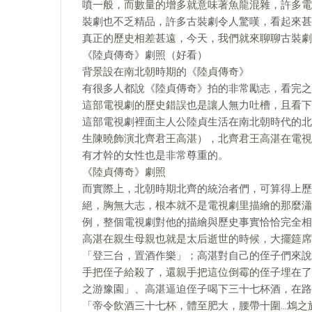
噴一般，而數量的增多就意味著魚龍混雜，許多電
裝劇也不乏精品，許多古裝劇令人驚嘆，看起來甚
真正的歷史相差甚遠，今天，我們就來聊聊古裝劇
《陸貞傳奇》劇照（好看）
背景設在南北朝時期的《陸貞傳奇》
有很多人都說《陸貞傳奇》拍的非常勵志，看完之
這部電視劇的歷史錯誤也是讓人無力吐槽，且看下
這部電視劇裡面主人公陸貞生活在南北朝時代的北
生陳曉飾演北齊君王高湛），北齊君王高湛在電視
有才幹的女性也是非常尊重的。
《陸貞傳奇》劇照
而實際上，北朝時期北齊的統治者們，可算得上歷
絕，胸無大志，根本就不是電視劇里描繪的那麼瀟
例，整個電視劇對他的描繪與歷史事實恰恰完全相
高湛在親生母親也就是太后逝世的時候，大擺筵席
「登三台，置酒作樂」；高湛對自己的侄子們來說
手把侄子給殺了，還親手把這位倒霉的侄子埋在了
之游豫園」、高湛逼迫侄子喝下三十七杯酒，在路
「帝令飲酒三十七杯，體至肥大，腰帶十圍…鴆之