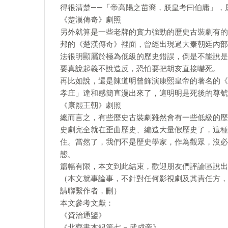
得很清楚——「帝高陽之苗裔，朕皇考曰伯庸」，
《楚漢傳奇》劇照
另外就算是一些老牌的實力強勁的歷史古裝劇有的
邦的《楚漢傳奇》裡面，曾經出現過大秦朝廷內部
法很明顯屬於極為低級的歷史錯誤，倒是不能說是
要真說起義不說造反，恐怕要把胡亥直接嚇死。
再比如說，還是陳道明曾飾演康熙皇帝的著名的《
孝庄」違和感簡直漫出來了，這明明是死後的尊號
《康熙王朝》劇照
總而言之，有些歷史古裝劇雖然會有一些低級的歷
史劇完全就在歪曲歷史、編造大量假歷史了，這種
住。當然了，我們不是歷史學家，作為觀眾，沒必
態。
篇幅有限，本文到此結束，歡迎朋友們評論區說出
（本文就事論事，不針對任何影視劇及其責任方，
請聯繫作者，刪）
本文參考文獻：
《資治通鑒》
《北齊書本紀第七 – 武成帝》