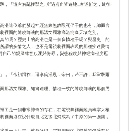
殺，「遣左右亂捶擊之…所過處血皆遍地…帝遂斬之，於後
高湛這位爺們發起神經無緣無故毆死侄子的也有，總而言
劇裡面的陳曉飾演的那溫文爾雅高湛簡直天壤之別。
真的嗎？歷史上的高湛也是一個多情種子嗎？與歷史上的
所謂的多情之人，也不是電視劇裡面表現的那種痴迷愛情
對自己的親屬肆意姦淫與侮辱，變態程度與神經病程度冠
」，「帝初踐祚，逼李氏淫亂，帝曰，若不許，我當殺爾
面那溫文爾雅、知書達理、情種一枚的陳曉飾演的那個男
裡面是一個非常神奇的存在，在電視劇裡面陸貞執掌大權
劇裡面還在說什麼自此之後北齊成為了中原的第一強國，
接看一下目錄，就會發現，電視劇里的北齊越發強盛有多