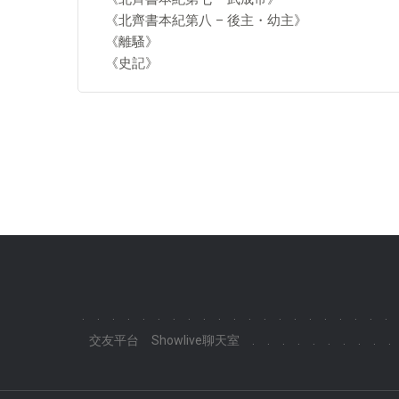
《北齊書本紀第八 – 後主・幼主》
《離騷》
《史記》
.
.
.
.
.
.
.
.
.
.
.
.
.
.
.
.
.
.
.
.
.
交友平台
Showlive聊天室
.
.
.
.
.
.
.
.
.
.