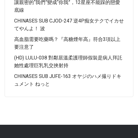
讓親密的“我們”變成“你我”，12星座不能踩的戀愛
底線
CHINASES SUB CJOD-247 逆4P痴女テクでイカせ
てやんよ！ 波
高血脂需要吃藥嗎？『高糖煙年高』符合3項以上
要注意了
(HD) LULU-038 對鄰居溫柔護理師假裝是病人拜託
她性處理巨乳乳交挾射持
CHINASES SUB JUFE-163 オヤジのハメ撮りドキ
ュメント ねっと