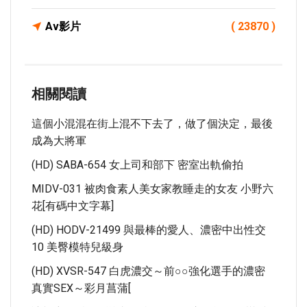
Av影片
( 23870 )
相關閱讀
這個小混混在街上混不下去了，做了個決定，最後
成為大將軍
(HD) SABA-654 女上司和部下 密室出軌偷拍
MIDV-031 被肉食素人美女家教睡走的女友 小野六
花[有碼中文字幕]
(HD) HODV-21499 與最棒的愛人、濃密中出性交
10 美臀模特兒級身
(HD) XVSR-547 白虎濃交～前○○強化選手的濃密
真實SEX～彩月菖蒲[