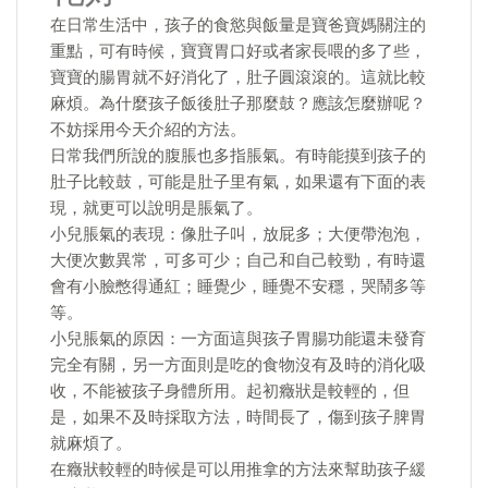
在日常生活中，孩子的食慾與飯量是寶爸寶媽關注的
重點，可有時候，寶寶胃口好或者家長喂的多了些，
寶寶的腸胃就不好消化了，肚子圓滾滾的。這就比較
麻煩。為什麼孩子飯後肚子那麼鼓？應該怎麼辦呢？
不妨採用今天介紹的方法。
日常我們所說的腹脹也多指脹氣。有時能摸到孩子的
肚子比較鼓，可能是肚子里有氣，如果還有下面的表
現，就更可以說明是脹氣了。
小兒脹氣的表現：像肚子叫，放屁多；大便帶泡泡，
大便次數異常，可多可少；自己和自己較勁，有時還
會有小臉憋得通紅；睡覺少，睡覺不安穩，哭鬧多等
等。
小兒脹氣的原因：一方面這與孩子胃腸功能還未發育
完全有關，另一方面則是吃的食物沒有及時的消化吸
收，不能被孩子身體所用。起初癥狀是較輕的，但
是，如果不及時採取方法，時間長了，傷到孩子脾胃
就麻煩了。
在癥狀較輕的時候是可以用推拿的方法來幫助孩子緩