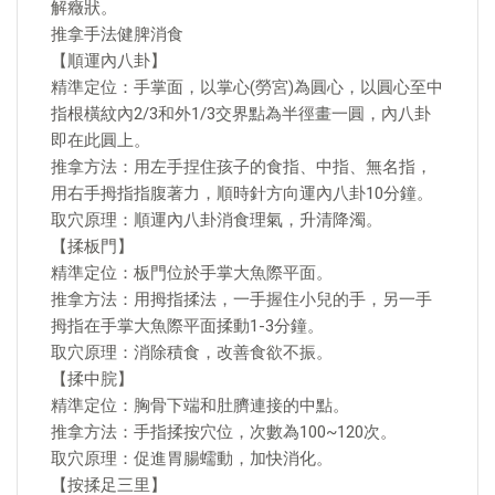
解癥狀。
推拿手法健脾消食
【順運內八卦】
精準定位：手掌面，以掌心(勞宮)為圓心，以圓心至中
指根橫紋內2/3和外1/3交界點為半徑畫一圓，內八卦
即在此圓上。
推拿方法：用左手捏住孩子的食指、中指、無名指，
用右手拇指指腹著力，順時針方向運內八卦10分鐘。
取穴原理：順運內八卦消食理氣，升清降濁。
【揉板門】
精準定位：板門位於手掌大魚際平面。
推拿方法：用拇指揉法，一手握住小兒的手，另一手
拇指在手掌大魚際平面揉動1-3分鐘。
取穴原理：消除積食，改善食欲不振。
【揉中脘】
精準定位：胸骨下端和肚臍連接的中點。
推拿方法：手指揉按穴位，次數為100~120次。
取穴原理：促進胃腸蠕動，加快消化。
【按揉足三里】