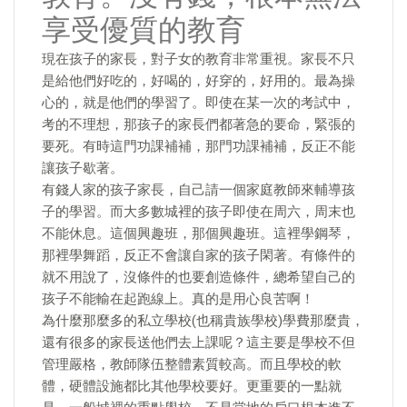
享受優質的教育
現在孩子的家長，對子女的教育非常重視。家長不只
是給他們好吃的，好喝的，好穿的，好用的。最為操
心的，就是他們的學習了。即使在某一次的考試中，
考的不理想，那孩子的家長們都著急的要命，緊張的
要死。有時這門功課補補，那門功課補補，反正不能
讓孩子歇著。
有錢人家的孩子家長，自己請一個家庭教師來輔導孩
子的學習。而大多數城裡的孩子即使在周六，周末也
不能休息。這個興趣班，那個興趣班。這裡學鋼琴，
那裡學舞蹈，反正不會讓自家的孩子閑著。有條件的
就不用說了，沒條件的也要創造條件，總希望自己的
孩子不能輸在起跑線上。真的是用心良苦啊！
為什麼那麼多的私立學校(也稱貴族學校)學費那麼貴，
還有很多的家長送他們去上課呢？這主要是學校不但
管理嚴格，教師隊伍整體素質較高。而且學校的軟
體，硬體設施都比其他學校要好。更重要的一點就