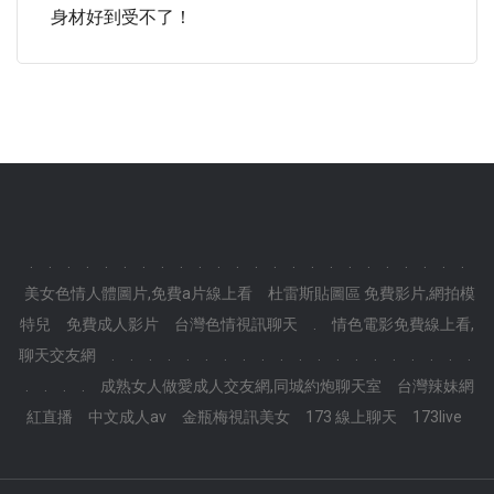
身材好到受不了！
.
.
.
.
.
.
.
.
.
.
.
.
.
.
.
.
.
.
.
.
.
.
.
.
美女色情人體圖片,免費a片線上看
杜雷斯貼圖區 免費影片,網拍模
特兒
免費成人影片
台灣色情視訊聊天
.
情色電影免費線上看,
聊天交友網
.
.
.
.
.
.
.
.
.
.
.
.
.
.
.
.
.
.
.
.
.
.
.
.
成熟女人做愛成人交友網,同城約炮聊天室
台灣辣妹網
紅直播
中文成人av
金瓶梅視訊美女
173 線上聊天
173live