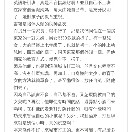
英語培訓班，真是不吝惜錢財啊！並且自己不上班，
在家當個全職媽媽，每天由她自己帶。這充分說明
了，她對孩子的教育重視。
書籍是陪伴人類的良師益友。
而另外一個家長，就不行了。那是我們同住在一個房
東家的一對夫婦，男女都30多歲的樣子。有一雙兒
女，大的已經上七年級了，也就是初一。小的剛上幼
兒園，四五歲的樣子，同房東家那個外甥一樣。但他
倆家的教育方式，就完全不一樣了。
因為他倆，也是到這個城市打工的。並且文化程度不
高，沒有什麼知識。再加上，自身懂的太少，教育子
女的方法就簡單多了。甚至懶得管，放任自流，隨他
們去了。
因為自己讀書不多，自己都不會。又怎麼能教自己的
女兒呢？再說，他即使有時間的話，還弄點小酒回來
喝喝，在和他的老鄉打打牌什麼的，哪有什麼時間，
功夫來管理自己的小孩呢？另外，喝起酒來，打起牌
來就是幾個小時，真的沒空啊！
本來條件不好，來城市打工的。更不可能，有那麼多