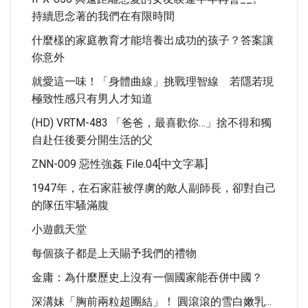
持續思念著的我們在有限時間
什麼樣的家庭教育才能培養出成功的孩子？答案讓
你意外
就愛這一味！「身體曲線」挑戰理智線 若隱若現
極致性感只有男人才知道
(HD) VRTM-483 「爸爸，最喜歡你…」捨不得和獨
自赴任後要分開生活的父
ZNN-009 惡性強姦 File.04[中文字幕]
1947年，在石家莊被俘虜的敵人副師長，卻對自己
的隊伍牢騷滿腹
小遊戲天堂
每個孩子都是上天賜予我們的禮物
金庸：為什麼歷史上沒有一個國家能吞併中國？
深溝妹「胸前兩粒超團結」！ 圓滾滾的雪白嫩乳...