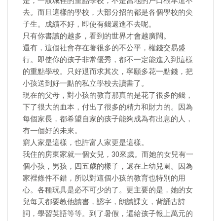
是，一般城裡的重點學校，不是當地的戶口根本進不
去。而且這樣的學校，大部分招的都是各個學校的尖
子生。成績不好，即使有錢還進不去呢。
只有你書讀的越多，看到的世界才會越廣闊。
還有，這個社會存在著很多的不公平，權錢交易盛
行。即使你的孩子非常優秀，都不一定能進入到這樣
的重點學校。只好退而求其次，寧願多花一點錢，把
小孩送到好一點的私立學校去讀書了。
現在的父母，對小孩的教育那真的是花了很多的錢，
下了很大的血本，付出了很多的精力和財力的。因為
每個家長，都希望自家的孩子能夠成為有出息的人，
有一個好的未來。
窮人家是這樣，也許富人家更是這樣。
我住的房東家就一個女兒，30來歲。而她的女兒有一
個小孩，男孩，四五歲的樣子，還在上幼兒園。因為
家裡條件不錯，所以對這個小孩的教育也特別的用
心。各種玩具是必不可少的了。更主要的是，她的女
兒每天都要教他讀書，認字，朗讀課文，背誦古詩
詞，學習英語等等。到了暑假，還給孩子報上萬元的