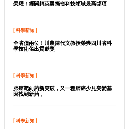
榮耀！經開精英勇摘省科技領域最高獎項
[
科學新知
]
全省僅兩位！川農陳代文教授榮獲四川省科
學技術傑出貢獻獎
[
科學新知
]
肺癌靶向葯新突破，又一種肺癌少見突變基
因找到新葯，
[
科學新知
]