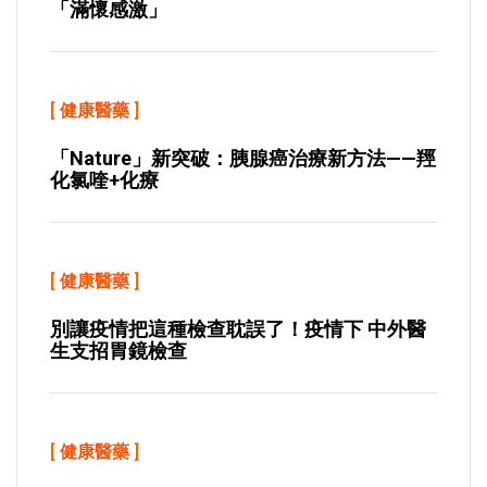
「滿懷感激」
[
健康醫藥
]
「Nature」新突破：胰腺癌治療新方法——羥
化氯喹+化療
[
健康醫藥
]
別讓疫情把這種檢查耽誤了！疫情下 中外醫
生支招胃鏡檢查
[
健康醫藥
]